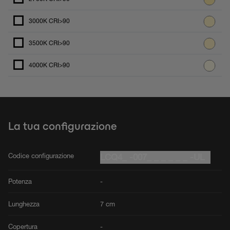
3000K CRI>90
3500K CRI>90
4000K CRI>90
La tua configurazione
Codice configurazione
LCQ4_ -007_ _ _ _ _ _ -UL
Potenza
-
Lunghezza
7 cm
Copertura
-