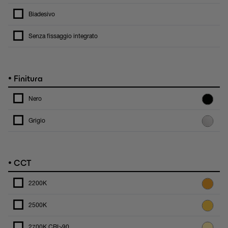
Biadesivo
Senza fissaggio integrato
•
Finitura
Nero
Grigio
•
CCT
2200K
2500K
2700K CRI>90