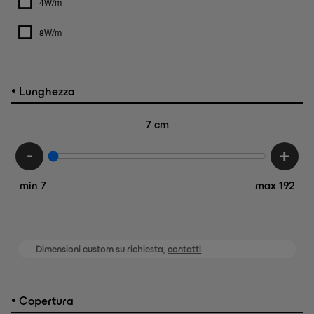
4W/m
8W/m
•
Lunghezza
7
cm
-
+
min 7
max 192
Dimensioni custom su richiesta,
contatti
•
Copertura