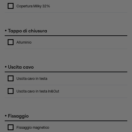
Copertura Milky 32%
•
Tappo di chiusura
Alluminio
•
Uscita cavo
Uscita cavo in testa
Uscita cavo in testa In&Out
•
Fissaggio
Fissaggio magnetico