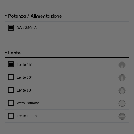
•
Potenza / Alimentazione
3W / 350mA
•
Lente
Lente 15°
Lente 30°
Lente 60°
Vetro Satinato
Lente Ellittica