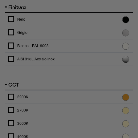
•
Finitura
Nero
Grigio
Bianco - RAL 9003
AISI 316L Acciaio inox
•
CCT
2200K
2700K
3000K
4000K