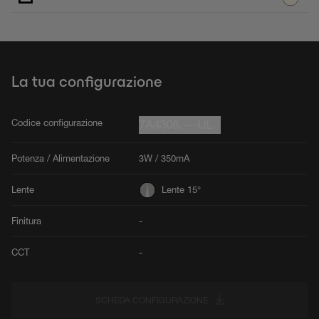
La tua configurazione
Codice configurazione
7A4306.---UL
Potenza / Alimentazione
3W / 350mA
Lente
Lente 15°
Finitura
-
CCT
-
SCHEDA CONFIGURAZIONE