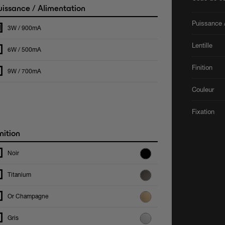
issance / Alimentation
Puissance /
3W / 900mA
Lentille
6W / 500mA
Finition
9W / 700mA
Couleur
Fixation
nition
Noir
Titanium
Or Champagne
Gris