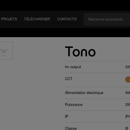
PROJETS
TÉLÉCHARGER
CONTACTS
CAN
Tono
lm output
52
EM
CCT
Alimentation électrique
50
Puissance
3W
IP
IP
Classe
III