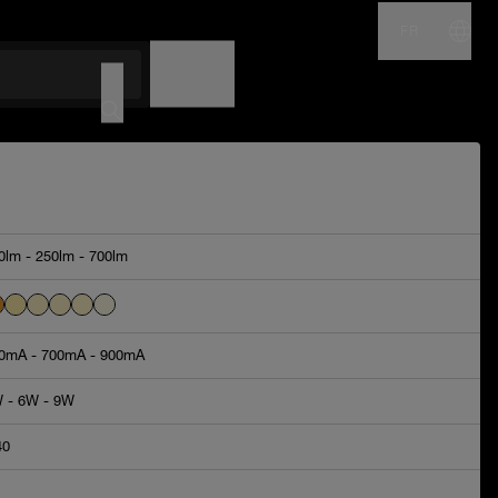
FR
NOM
CODE
0lm - 250lm - 700lm
0mA - 700mA - 900mA
 - 6W - 9W
40