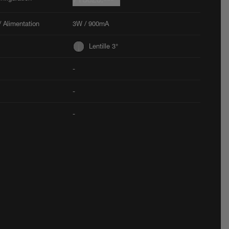
 Alimentation
3W / 900mA
Lentille 3°
-
-
-