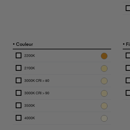
•
•
Couleur
Fi
2200K
2700K
3000K CRI > 80
3000K CRI > 90
3500K
4000K