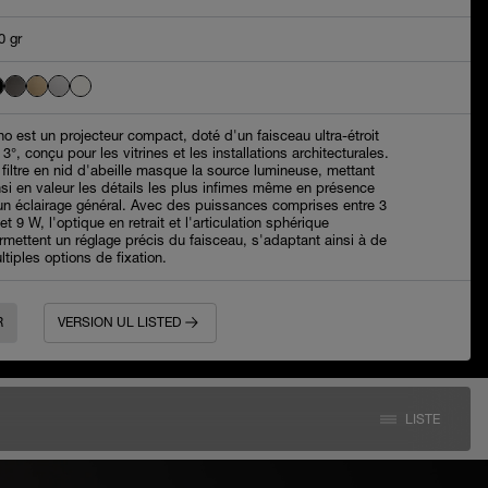
0 gr
no est un projecteur compact, doté d'un faisceau ultra-étroit
 3°, conçu pour les vitrines et les installations architecturales.
 filtre en nid d'abeille masque la source lumineuse, mettant
nsi en valeur les détails les plus infimes même en présence
un éclairage général. Avec des puissances comprises entre 3
et 9 W, l'optique en retrait et l'articulation sphérique
rmettent un réglage précis du faisceau, s'adaptant ainsi à de
ltiples options de fixation.
R
VERSION UL LISTED
LISTE