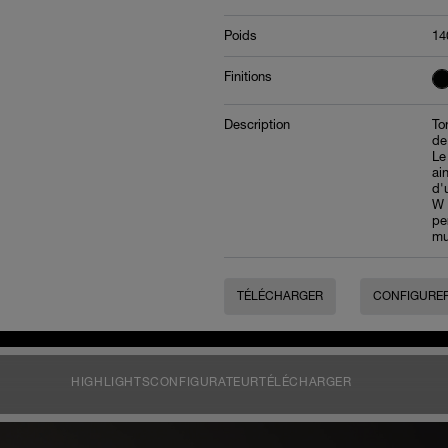
Poids
14
Finitions
Description
To
de
Le
ai
d'
W 
pe
mu
TÉLÉCHARGER
CONFIGURE
HIGHLIGHTS
CONFIGURATEUR
TÉLÉCHARGER