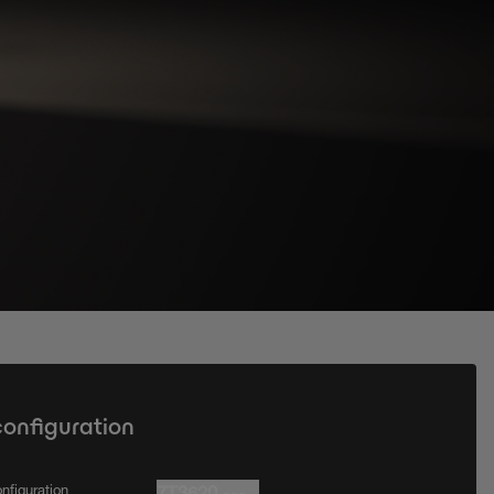
configuration
nfiguration
7T3620.---