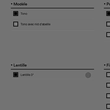
•
•
Modèle
Pu
Tono
Tono avec nid d’abeille
•
•
Lentille
Fi
Lentille 3°