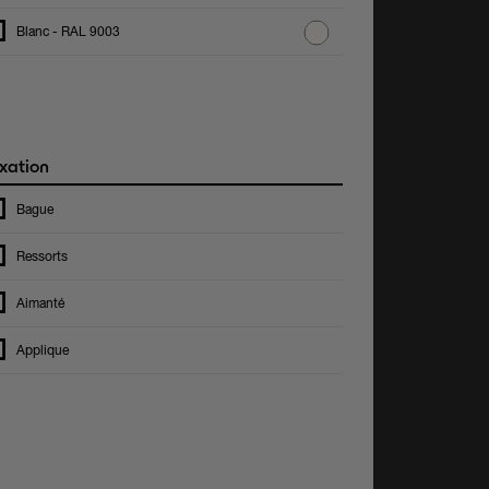
Blanc - RAL 9003
xation
Bague
Ressorts
Aimanté
Applique