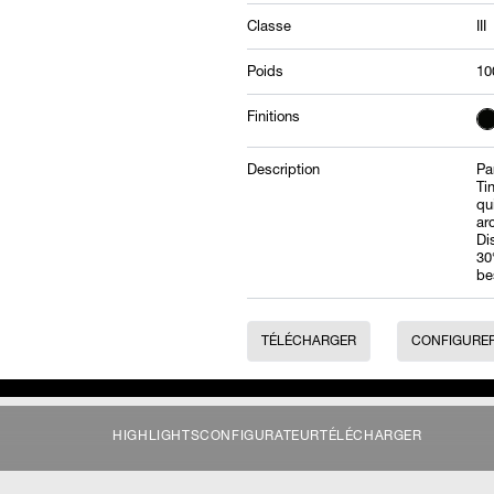
Classe
III
Poids
10
Finitions
Description
Pa
Ti
qu
ar
Di
30
be
TÉLÉCHARGER
CONFIGURE
HIGHLIGHTS
CONFIGURATEUR
TÉLÉCHARGER