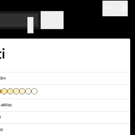
FR
NOM
CODE
i
0lm
-48Vdc
W
40