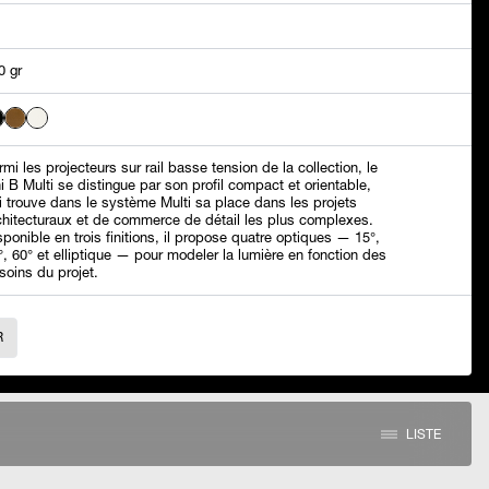
0 gr
rmi les projecteurs sur rail basse tension de la collection, le
ni B Multi se distingue par son profil compact et orientable,
i trouve dans le système Multi sa place dans les projets
chitecturaux et de commerce de détail les plus complexes.
sponible en trois finitions, il propose quatre optiques — 15°,
°, 60° et elliptique — pour modeler la lumière en fonction des
soins du projet.
R
LISTE