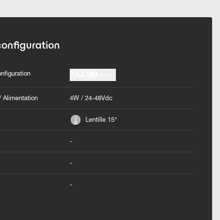
configuration
nfiguration
7A4789.---
 Alimentation
4W / 24-48Vdc
Lentille 15°
-
-
-