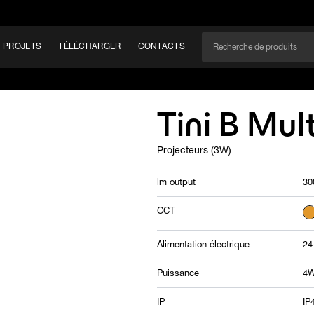
PROJETS
TÉLÉCHARGER
CONTACTS
CAN
Tini B Mult
Projecteurs (3W)
EM
lm output
30
CCT
Alimentation électrique
24
Puissance
4
IP
IP