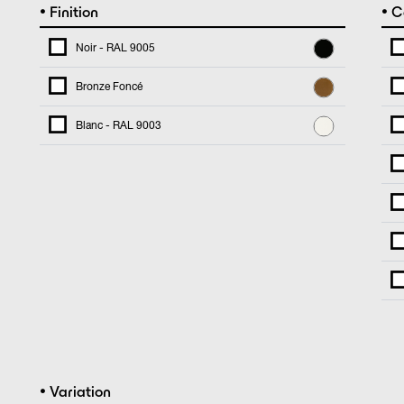
•
•
Finition
C
Noir - RAL 9005
Bronze Foncé
Blanc - RAL 9003
•
Variation