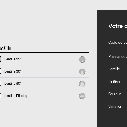
Votre 
Code de co
ntille
Puissance /
Lentille 15°
Lentille
Lentille 30°
Finition
Lentille 60°
Couleur
Lentille Elliptique
Variation