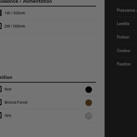
issance / Alimentation
Puissance /
1W / 350mA
Lentille
2W / 500mA
Finition
Couleur
Fixation
nition
Noir
Bronze Foncé
Gris