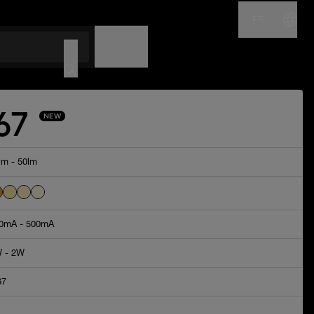
FR
NOM
CODE
67
NEW
lm - 50lm
0mA - 500mA
 - 2W
67