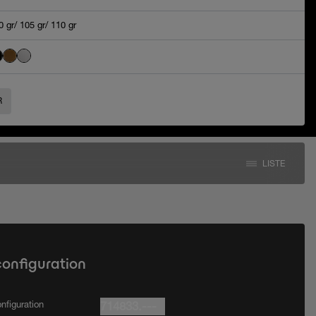
0 gr/ 105 gr/ 110 gr
R
LISTE
configuration
nfiguration
714833.---