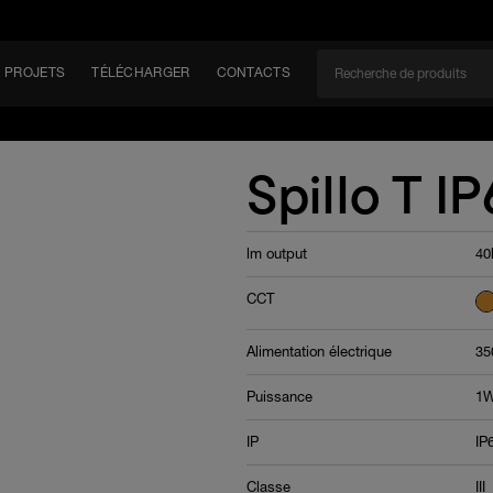
PROJETS
TÉLÉCHARGER
CONTACTS
CAN
Spillo T IP
lm output
40
EM
CCT
Alimentation électrique
35
Puissance
1W
IP
IP
Classe
III