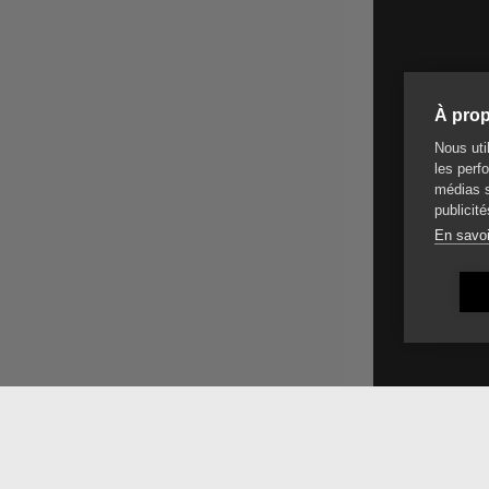
À prop
Nous uti
les perfo
médias s
publicité
En savoi