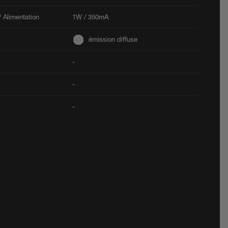
 Alimentation
1W / 350mA
émission diffuse
-
-
-