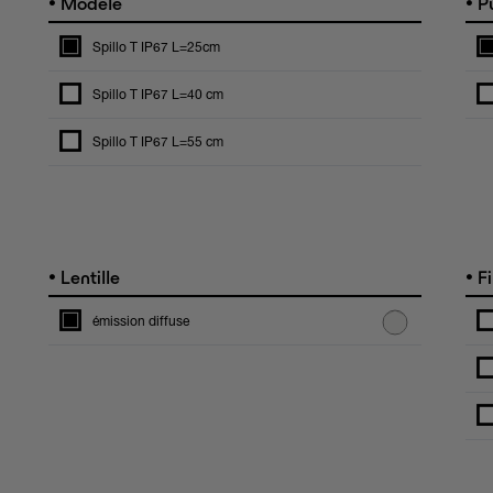
•
•
Modèle
Pu
Spillo T IP67 L=25cm
Spillo T IP67 L=40 cm
Spillo T IP67 L=55 cm
•
•
Lentille
Fi
émission diffuse