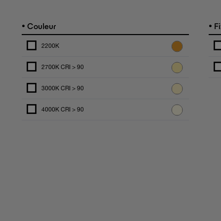
•
•
Couleur
Fi
2200K
2700K CRI > 90
3000K CRI > 90
4000K CRI > 90