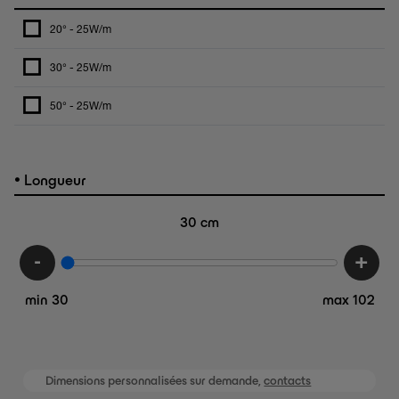
20° - 25W/m
30° - 25W/m
50° - 25W/m
•
Longueur
30
cm
-
+
min 30
max 102
Dimensions personnalisées sur demande,
contacts