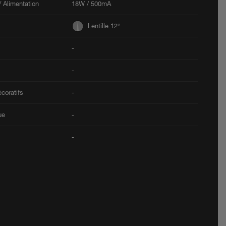
 Alimentation
18W / 500mA
Lentille 12°
-
-
coratifs
-
ue
-
-