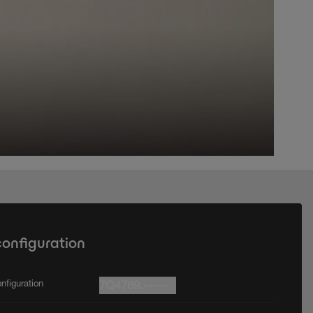
configuration
nfiguration
7Q4769.-----