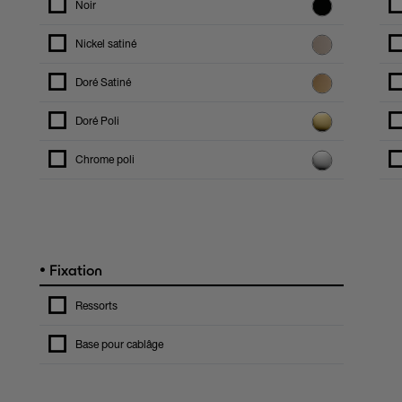
Noir
Nickel satiné
Doré Satiné
Doré Poli
Chrome poli
•
Fixation
Ressorts
Base pour cablâge