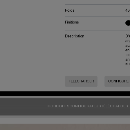
Poids
45
Finitions
Description
D'
an
au
en
te
an
sur
TÉLÉCHARGER
CONFIGURE
HIGHLIGHTS
CONFIGURATEUR
TÉLÉCHARGER