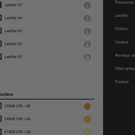
Puissance /
Lentille 12°
Lentille
Lentille 18°
Finition
Lentille 24°
Couleur
Lentille 33°
Anneaux dé
Lentille 52°
Filtre optiq
Fixation
ouleur
2200K CRI > 90
2400K CRI > 90
2700K CRI > 90