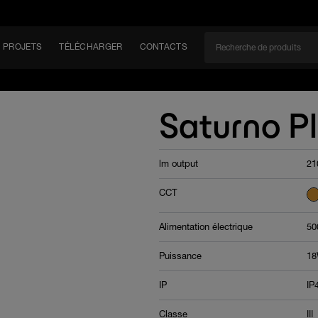
PROJETS
TÉLÉCHARGER
CONTACTS
CAN
Saturno P
lm output
21
EM
CCT
Alimentation électrique
50
Puissance
1
IP
IP
Classe
III