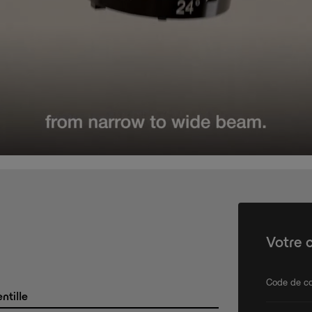
Votre 
Code de co
ntille