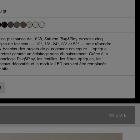
0 gr
une puissance de 18 W, Saturno Plug&Play propose cinq
gles de faisceau — 12°, 18°, 24°, 33° et 52° — pour répondre
x besoins des projets de plus grande envergure. L'optique
 retrait garantit un éclairage sans éblouissement. Grâce à la
chnologie Plug&Play, les lentilles, les filtres optiques, les
neaux décoratifs et le module LED peuvent être remplacés
 site.
R
LISTE