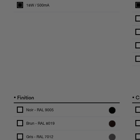
18W / 500mA
•
•
Finition
C
Noir - RAL 9005
Brun - RAL 8019
Gris - RAL 7012