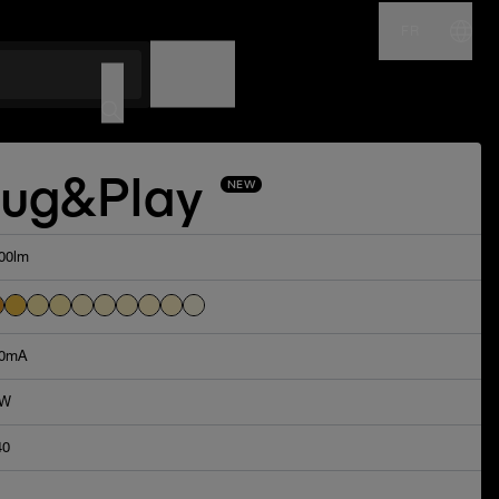
FR
NOM
CODE
lug&Play
NEW
00lm
0mA
8W
40