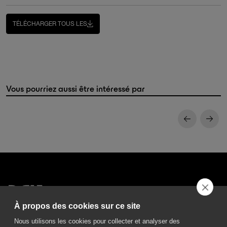
TÉLÉCHARGER TOUS LES
Vous pourriez aussi être intéressé par
À propos des cookies sur ce site
DGA S.p.A. Via Pietro Nenni 72/B
Nous utilisons les cookies pour collecter et analyser des
50013 Campi Bisenzio Firenze - Italy