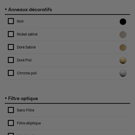
•
Anneaux décoratifs
Noir
Nickel satiné
Doré Satiné
Doré Poli
Chrome poli
•
Filtre optique
Sans Filtre
Filtre elliptique