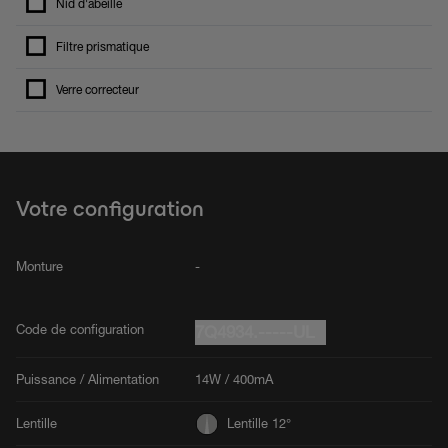
Nid d'abeille
Filtre prismatique
Verre correcteur
Votre configuration
Monture
-
Code de configuration
7Q4934.-----UL
Puissance / Alimentation
14W / 400mA
Lentille
Lentille 12°