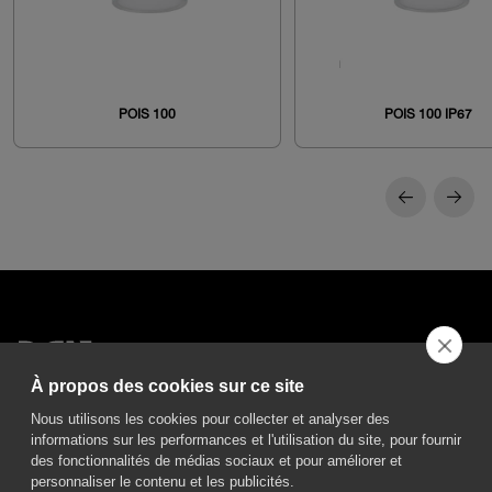
POIS 100
POIS 100 IP67
À propos des cookies sur ce site
DGA S.p.A. Via Pietro Nenni 72/B
Nous utilisons les cookies pour collecter et analyser des
50013 Campi Bisenzio Firenze - Italy
informations sur les performances et l'utilisation du site, pour fournir
des fonctionnalités de médias sociaux et pour améliorer et
personnaliser le contenu et les publicités.