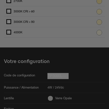
2700K
3000K CRI > 80
3000K CRI > 90
4000K
Votre configuration
Code de configuration
7P3993.--
Puissance / Alimentation
4W / 24Vdc
Lentille
Verre Opale
Finition
-