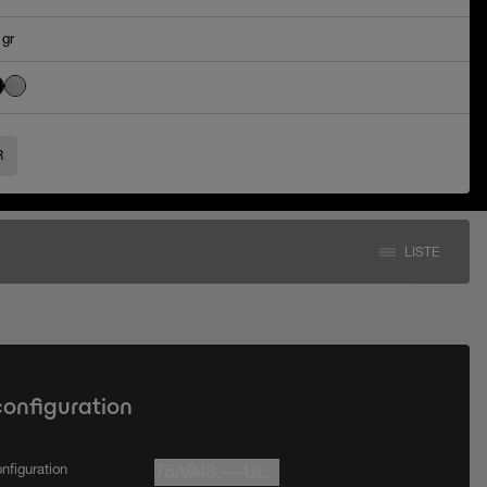
 gr
R
LISTE
configuration
nfiguration
75A943.---UL