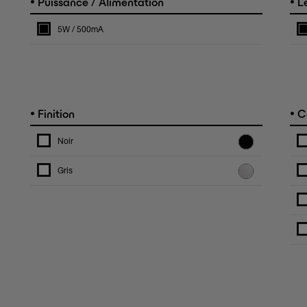
•
•
Puissance / Alimentation
Le
5W / 500mA
•
•
Finition
C
Noir
Gris