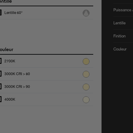
ntille
Puissance /
Lentille 60°
Lentille
Finition
ouleur
Couleur
2700K
3000K CRI > 80
3000K CRI > 90
4000K