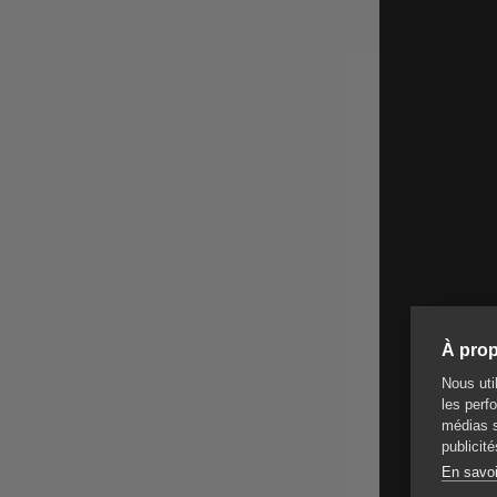
À prop
Nous uti
les perfo
médias s
publicité
En savoi