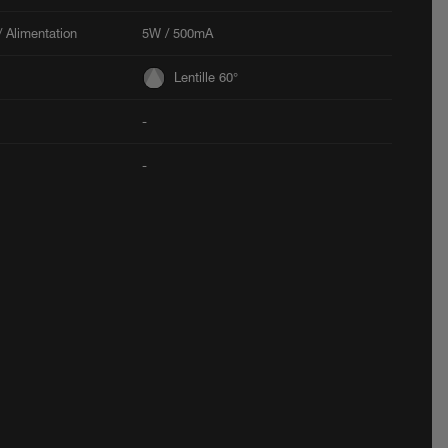
 Alimentation
5W / 500mA
Lentille 60°
-
-