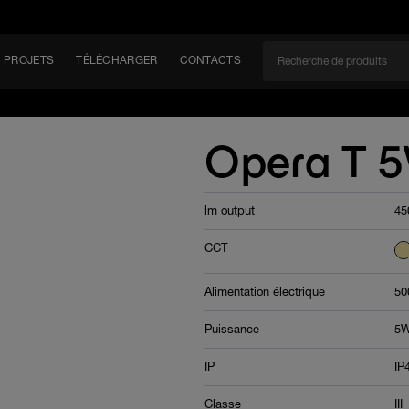
PROJETS
TÉLÉCHARGER
CONTACTS
CAN
Opera T 
lm output
45
EM
CCT
Alimentation électrique
50
Puissance
5
IP
IP
Classe
III