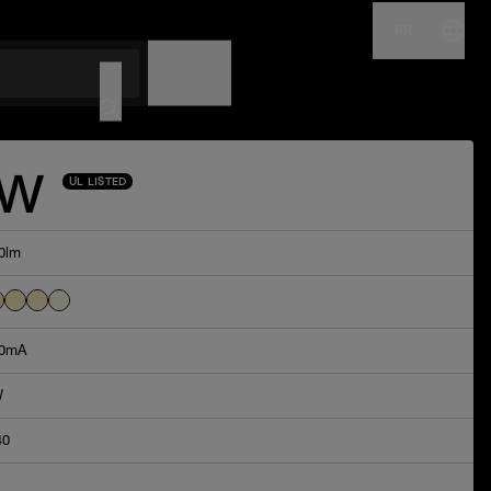
FR
NOM
CODE
5W
UL LISTED
0lm
0mA
W
40