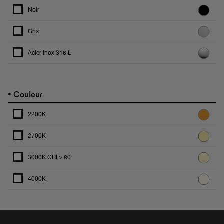
Noir
Gris
Acier Inox 316 L
•
Couleur
2200K
2700K
3000K CRI > 80
4000K