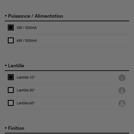
•
Puissance / Alimentation
3W / 350mA
6W / 500mA
•
Lentille
Lentille 10°
Lentille 30°
Lentille 60°
•
Finition