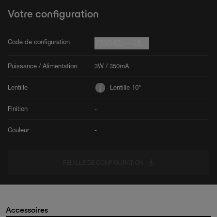
Votre configuration
Code de configuration
733542.---UL
Puissance / Alimentation
3W / 350mA
Lentille
Lentille 10°
Finition
-
Couleur
-
FEUILLE DE CONFIGURATION
Accessoires