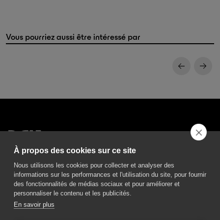
Vous pourriez aussi être intéressé par
À propos des cookies sur ce site
DGA S.p.A. Via Pietro Nenni 72/B
50013 Campi Bisenzio Firenze - Italy
Nous utilisons les cookies pour collecter et analyser des
informations sur les performances et l'utilisation du site, pour fournir
des fonctionnalités de médias sociaux et pour améliorer et
personnaliser le contenu et les publicités.
En savoir plus