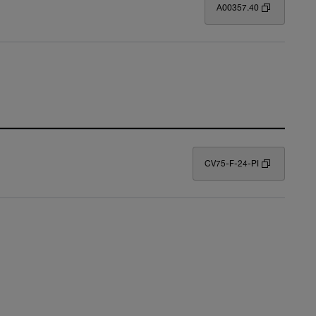
A00357.40
CV75-F-24-PI