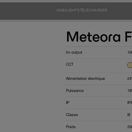
HIGHLIGHTS
TÉLÉCHARGER
Meteora F
lm output
10
CCT
Alimentation électrique
24
Puissance
1
IP
IP
Classe
III
Poids
20