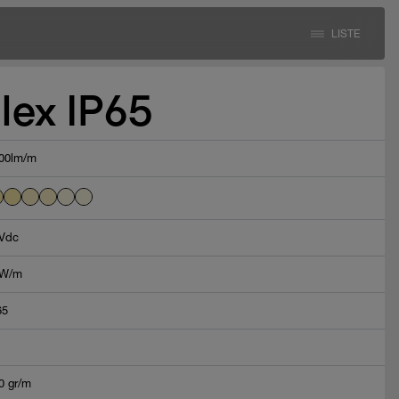
LISTE
lex IP65
00lm/m
Vdc
8W/m
65
0 gr/m