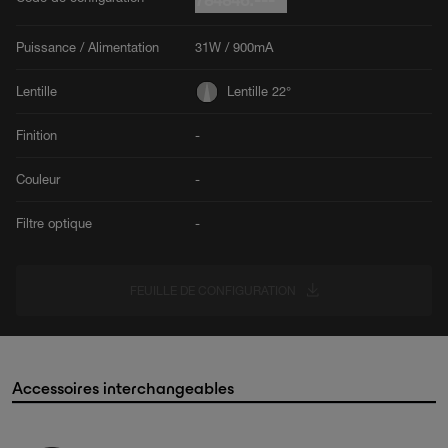
784846.---
Puissance / Alimentation
31W / 900mA
Lentille
Lentille 22°
Finition
-
Couleur
-
Filtre optique
-
FEUILLE DE CONFIGURATION
Accessoires interchangeables