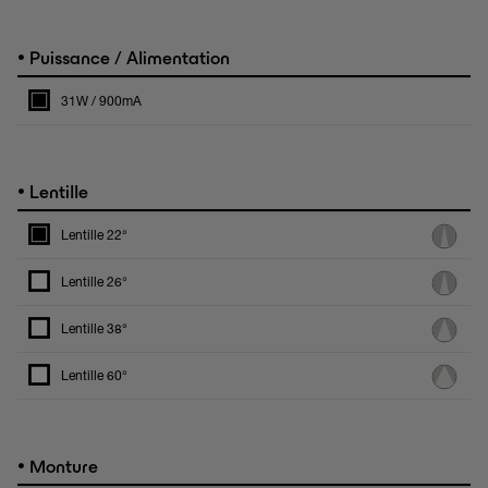
•
Puissance / Alimentation
31W / 900mA
•
Lentille
Lentille 22°
Lentille 26°
Lentille 38°
Lentille 60°
•
Monture