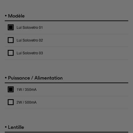
•
Modèle
Lui Solovetro 01
Lui Solovetro 02
Lui Solovetro 03
•
Puissance / Alimentation
1W / 350mA
2W / 500mA
•
Lentille