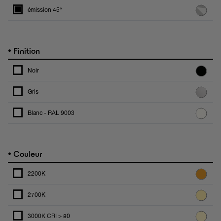
émission 45°
•
Finition
Noir
Gris
Blanc - RAL 9003
•
Couleur
2200K
2700K
3000K CRI > 80