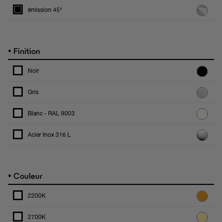
émission 45°
•
Finition
Noir
Gris
Blanc - RAL 9003
Acier Inox 316 L
•
Couleur
2200K
2700K