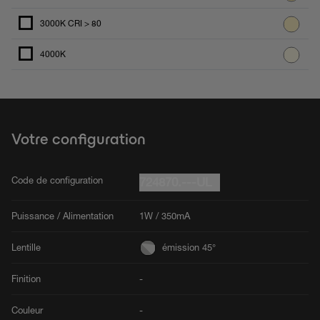
3000K CRI > 80
4000K
Votre configuration
Code de configuration
724870.---UL
Puissance / Alimentation
1W / 350mA
Lentille
émission 45°
Finition
-
Couleur
-