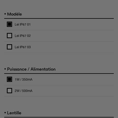
•
Modèle
Lei IP67 01
Lei IP67 02
Lei IP67 03
•
Puissance / Alimentation
1W / 350mA
2W / 500mA
•
Lentille