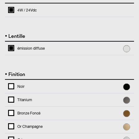
4W / 24Vdc
•
Lentille
émission diffuse
•
Finition
Noir
Titanium
Bronze Foncé
Or Champagne