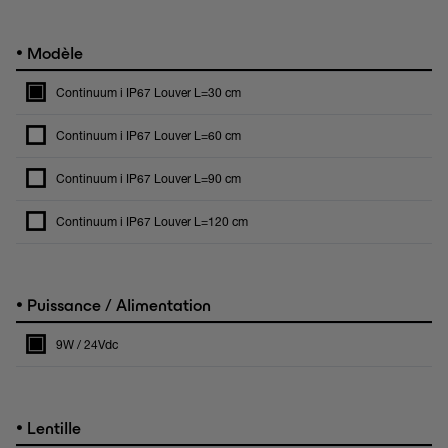
•
Modèle
Continuum i IP67 Louver L=30 cm
Continuum i IP67 Louver L=60 cm
Continuum i IP67 Louver L=90 cm
Continuum i IP67 Louver L=120 cm
•
Puissance / Alimentation
9W / 24Vdc
•
Lentille