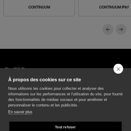
CONTINUUM
CONTINUUM IP67
À propos des cookies sur ce site
DGA S.p.A. Via Pietro Nenni 72/B
Nous utilisons les cookies pour collecter et analyser des
50013 Campi Bisenzio Firenze - Italy
informations sur les performances et l'utilisation du site, pour fournir
des fonctionnalités de médias sociaux et pour améliorer et
personnaliser le contenu et les publicités.
En savoir plus
All rights reserved - VAT No. 02237280488 - REA: FI496272 - Share capital: €
Tout refuser
2.500.000,00