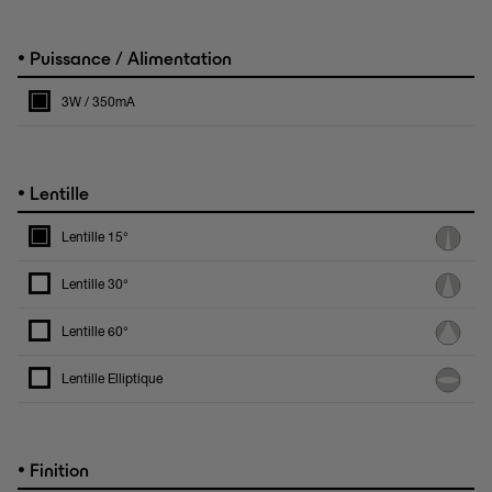
•
Puissance / Alimentation
3W / 350mA
•
Lentille
Lentille 15°
Lentille 30°
Lentille 60°
Lentille Elliptique
•
Finition