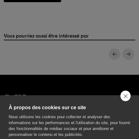
Vous pourriez aussi être intéressé par
À propos des cookies sur ce site
DGA S.p.A. Via Pietro Nenni 72/B
50013 Campi Bisenzio Firenze - Italy
Nous utilisons les cookies pour collecter et analyser des
informations sur les performances et l'utilisation du site, pour fournir
des fonctionnalités de médias sociaux et pour améliorer et
personnaliser le contenu et les publicités.