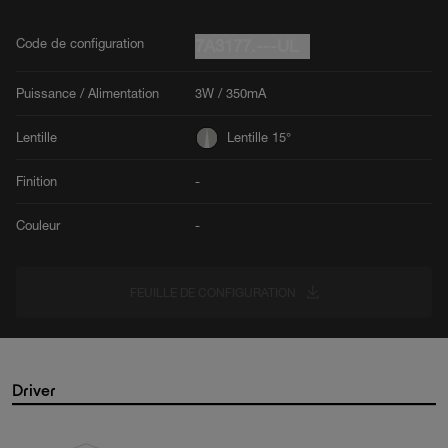
Code de configuration
7A3177.---UL
Puissance / Alimentation
3W / 350mA
Lentille
Lentille 15°
Finition
-
Couleur
-
FEUILLE DE CONFIGURATION
Driver