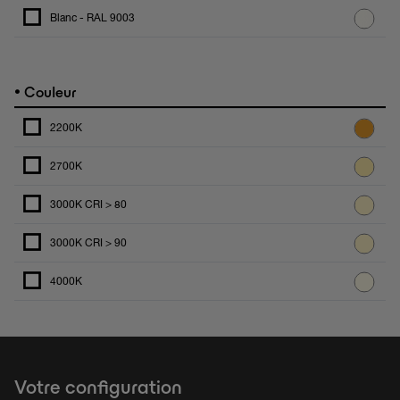
Blanc - RAL 9003
•
Couleur
2200K
2700K
3000K CRI > 80
3000K CRI > 90
4000K
Votre configuration