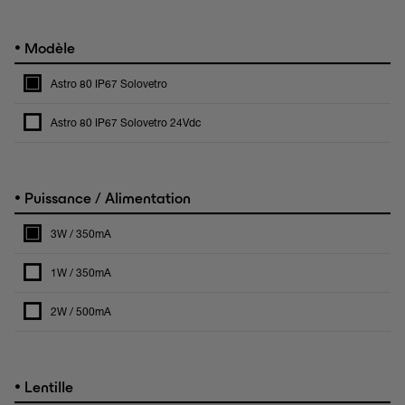
•
Modèle
Astro 80 IP67 Solovetro
Astro 80 IP67 Solovetro 24Vdc
•
Puissance / Alimentation
3W / 350mA
1W / 350mA
2W / 500mA
•
Lentille