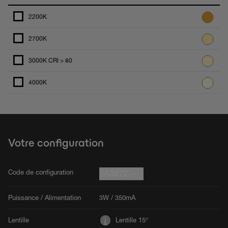
2200K
2700K
3000K CRI > 80
4000K
Votre configuration
Code de configuration
7A3672.--
Puissance / Alimentation
3W / 350mA
Lentille
Lentille 15°