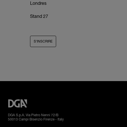
Londres
Stand 27
S'INSCRIRE
DGA S.p.A. Via Pietro Nenni 72/B
50013 Campi Bisenzio Firenze - Italy