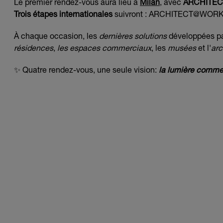
Le premier rendez-vous aura lieu à
Milan
, avec
ARCHITE
Trois étapes internationales
suivront : ARCHITECT@WOR
À chaque occasion, les
dernières solutions
développées pa
résidences
,
les espaces commerciaux
, les
musées
et l'
arc
✨ Quatre rendez-vous, une seule vision:
la lumière comme 