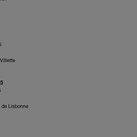
5
Villette
25
5
le de Lisbonne