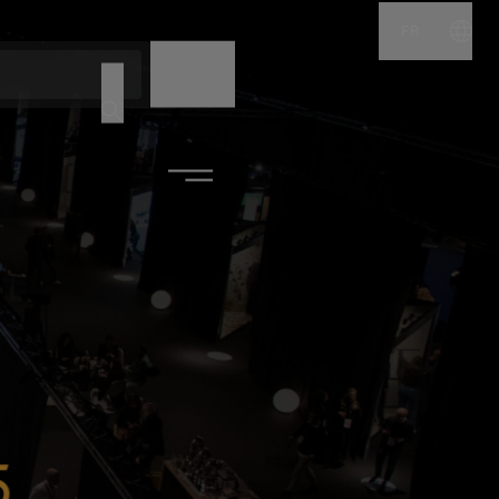
FR
NOM
CODE