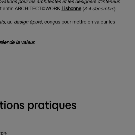
ovations pour les architectes et les designers d'intérieur
.
 et enfin ARCHITECT@WORK
Lisbonne
(
3-4 décembre
).
nts
, au
design épuré
, conçus pour mettre en valeur les
éer de la valeur
.
tions pratiques
2025