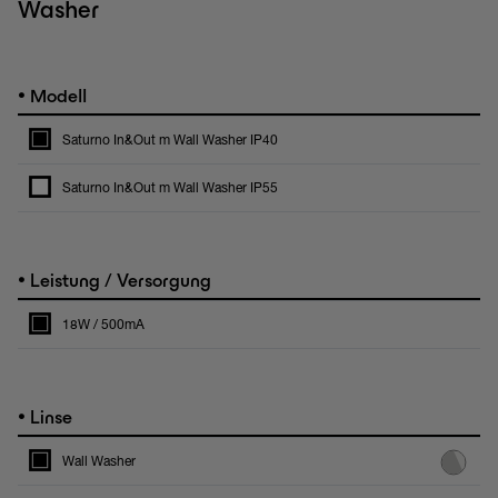
Washer
•
Modell
Saturno In&Out m Wall Washer IP40
Saturno In&Out m Wall Washer IP55
•
Leistung / Versorgung
18W / 500mA
•
Linse
Wall Washer