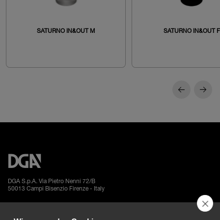
SATURNO IN&OUT M
SATURNO IN&OUT F
DGA S.p.A. Via Pietro Nenni 72/B
50013 Campi Bisenzio Firenze - Italy