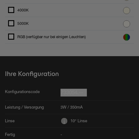
4000K
5000K
RGB (verfügbar nur bei einigen Leuchten)
Ihre Konfiguration
Konfigurationscode
733054.--
Leistung / Versorgung
3W / 350mA
Linse
10° Linse
Fertig
-