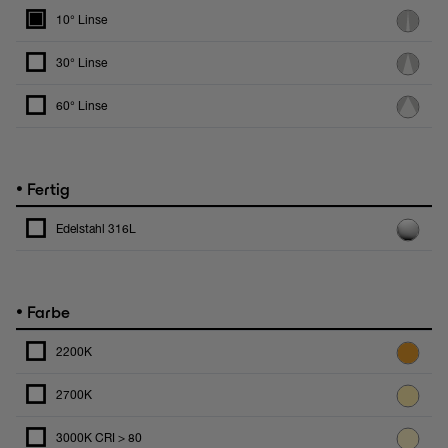
10° Linse
30° Linse
60° Linse
•
Fertig
Edelstahl 316L
•
Farbe
2200K
2700K
3000K CRI > 80