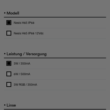
•
Modell
Nesis H65 IP68
Nesis H65 IP68 12Vdc
•
Leistung / Versorgung
3W / 350mA
6W / 500mA
3W RGB / 350mA
•
Linse