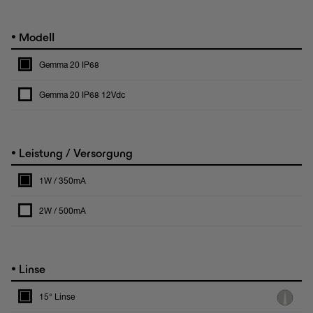
•
Modell
Gemma 20 IP68
Gemma 20 IP68 12Vdc
•
Leistung / Versorgung
1W / 350mA
2W / 500mA
•
Linse
15° Linse