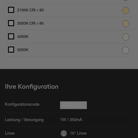
2700K CRI > 90
3000K CRI > 90
4000K
5000K
Ihre Konfiguration
Konfigurationscode
7A4112.--
Leistung / Versorgung
1W / 350mA
Linse
15° Linse