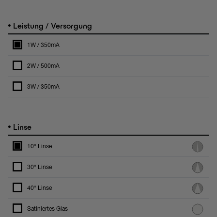
•
Leistung / Versorgung
1W / 350mA
2W / 500mA
3W / 350mA
•
Linse
10° Linse
30° Linse
40° Linse
Satiniertes Glas