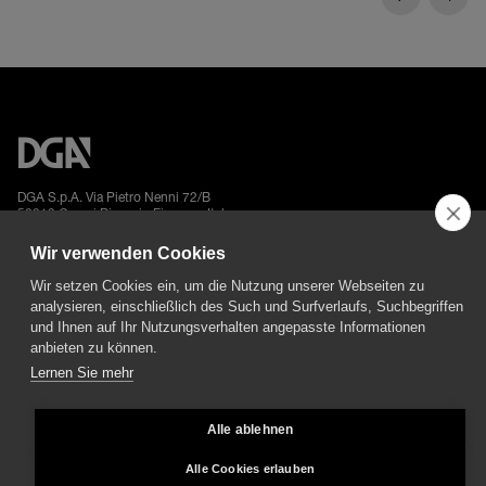
DGA S.p.A. Via Pietro Nenni 72/B
50013 Campi Bisenzio Firenze - Italy
Wir verwenden Cookies
Wir setzen Cookies ein, um die Nutzung unserer Webseiten zu
analysieren, einschließlich des Such und Surfverlaufs, Suchbegriffen
und Ihnen auf Ihr Nutzungsverhalten angepasste Informationen
All rights reserved - VAT No. 02237280488 - REA: FI496272 - Share capital: €
anbieten zu können.
2.500.000,00
Lernen Sie mehr
General Sales and Guarantee Conditions
-
Datenschutz
-
Whistleblowing
-
Credits
Alle ablehnen
Alle Cookies erlauben