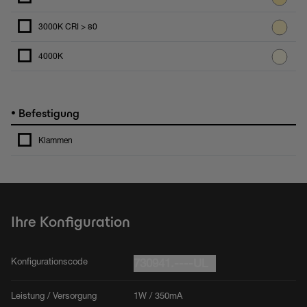
3000K CRI > 80
4000K
•
Befestigung
Klammen
Ihre Konfiguration
Konfigurationscode
730941.----UL
Leistung / Versorgung
1W / 350mA