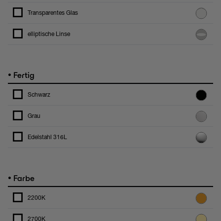
Transparentes Glas
elliptische Linse
•
Fertig
Schwarz
Grau
Edelstahl 316L
•
Farbe
2200K
2700K