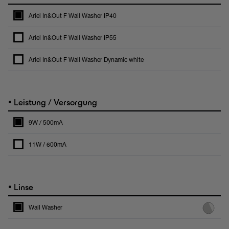
Ariel In&Out F Wall Washer IP40
Ariel In&Out F Wall Washer IP55
Ariel In&Out F Wall Washer Dynamic white
•
Leistung / Versorgung
9W / 500mA
11W / 600mA
•
Linse
Wall Washer