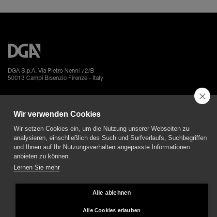
DGA S.p.A. Via Pietro Nenni 72/B
50013 Campi Bisenzio Firenze - Italy
Wir verwenden Cookies
Wir setzen Cookies ein, um die Nutzung unserer Webseiten zu
All rights reserved - VAT No. 02237280488 - REA: FI496272 - Share capital: €
analysieren, einschließlich des Such und Surfverlaufs, Suchbegriffen
2.500.000,00
und Ihnen auf Ihr Nutzungsverhalten angepasste Informationen
anbieten zu können.
General Sales and Guarantee Conditions
-
Datenschutz
-
Whistleblowing
-
Credits
Lernen Sie mehr
Alle ablehnen
Alle Cookies erlauben