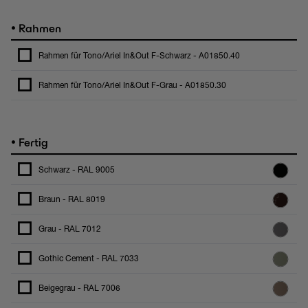
•
Rahmen
Rahmen für Tono/Ariel In&Out F-Schwarz - A01850.40
Rahmen für Tono/Ariel In&Out F-Grau - A01850.30
•
Fertig
Schwarz - RAL 9005
Braun - RAL 8019
Grau - RAL 7012
Gothic Cement - RAL 7033
Beigegrau - RAL 7006