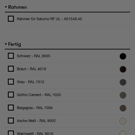
•
Rahmen
Rahmen für Saturno RF UL - A01549.40
•
Fertig
Schwarz - RAL 9005
Braun - RAL 8019
Grau - RAL 7012
Gothic Cement - RAL 7033
Beigegrau - RAL 7006
Asche-Weiß - RAL 9002
Warmweiß - RAL 9010