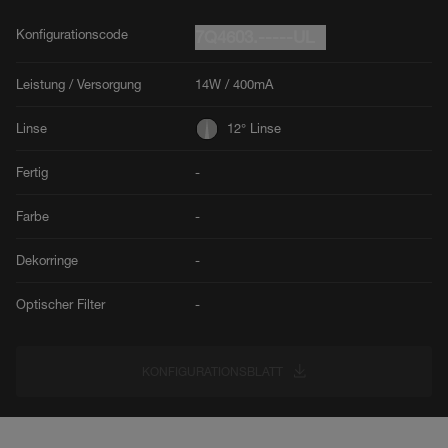
Konfigurationscode
7Q4603.-----UL
Leistung / Versorgung
14W / 400mA
Linse
12° Linse
Fertig
-
Farbe
-
Dekorringe
-
Optischer Filter
-
KONFIGURATIONSBLATT