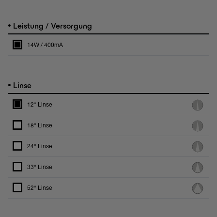
•
Leistung / Versorgung
14W / 400mA
•
Linse
12° Linse
18° Linse
24° Linse
33° Linse
52° Linse