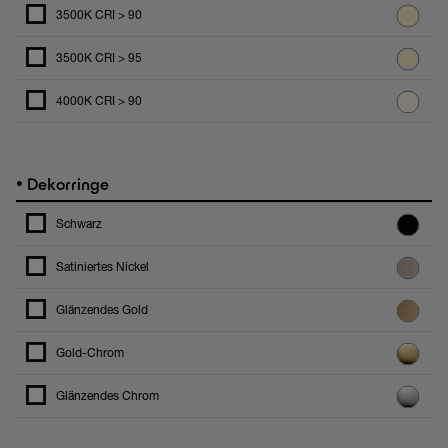
3500K CRI > 90
3500K CRI > 95
4000K CRI > 90
•
Dekorringe
Schwarz
Satiniertes Nickel
Glänzendes Gold
Gold-Chrom
Glänzendes Chrom