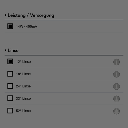
•
Leistung / Versorgung
14W / 400mA
•
Linse
12° Linse
18° Linse
24° Linse
33° Linse
52° Linse