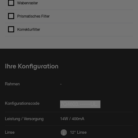
Wabenraster
Prismatisches Filter
Korrekturfilter
Ihre Konfiguration
Rahmen
-
Konfigurationscode
7Q4603.-----UL
Leistung / Versorgung
14W / 400mA
Linse
12° Linse