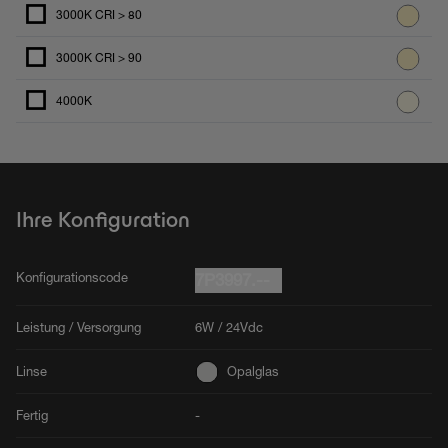
3000K CRI > 80
3000K CRI > 90
4000K
Ihre Konfiguration
Konfigurationscode
7P3997.--
Leistung / Versorgung
6W / 24Vdc
Linse
Opalglas
Fertig
-