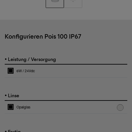
Konfigurieren Pois 100 IP67
•
Leistung / Versorgung
6W / 24Vdc
•
Linse
Opalglas
•
Fertig