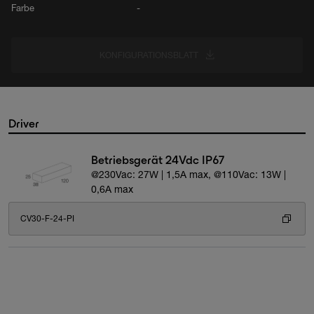
Farbe
-
KONFIGURATIONSBLATT
Driver
Betriebsgerät 24Vdc IP67
@230Vac: 27W | 1,5A max, @110Vac: 13W |
0,6A max
CV30-F-24-PI