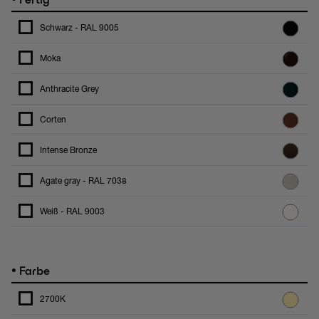
Schwarz - RAL 9005
Moka
Anthracite Grey
Corten
Intense Bronze
Agate gray - RAL 7038
Weiß - RAL 9003
•
Farbe
2700K