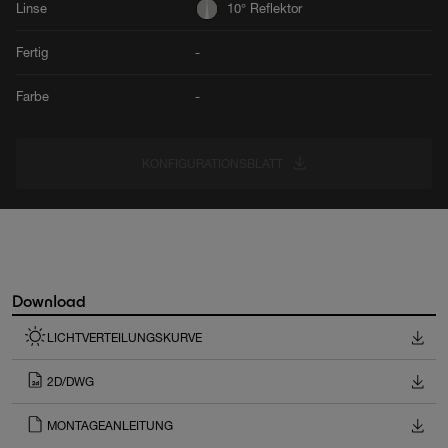
Linse
10° Reflektor
Fertig
-
Farbe
-
KONFIGURATIONSBLATT
Download
LICHTVERTEILUNGSKURVE
2D/DWG
MONTAGEANLEITUNG