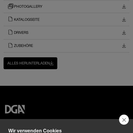
PHOTOGALLERY
KATALOGSEITE
DRIVERS
ZUBEHÖRE
ALLES HERUNTERLADEN
DGA S.p.A. Via Pietro Nenni 72/B
50013 Campi Bisenzio Firenze - Italy
Wir verwenden Cookies