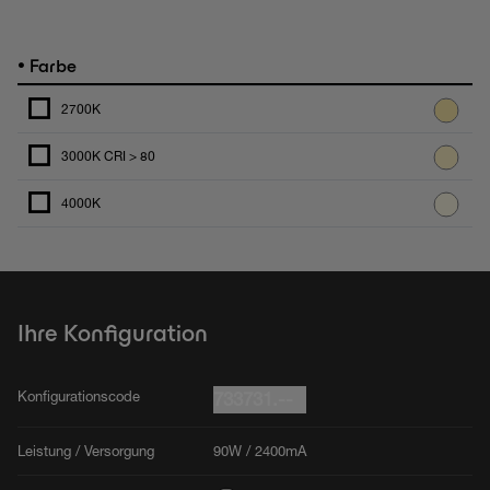
•
Farbe
2700K
3000K CRI > 80
4000K
Ihre Konfiguration
Konfigurationscode
733731.--
Leistung / Versorgung
90W / 2400mA