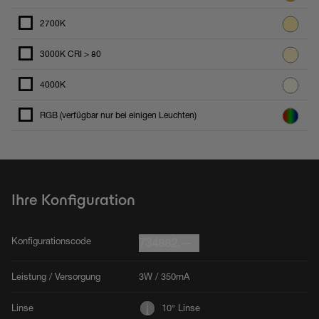
2700K
3000K CRI > 80
4000K
RGB (verfügbar nur bei einigen Leuchten)
Ihre Konfiguration
Konfigurationscode
734882.--
Leistung / Versorgung
3W / 350mA
Linse
10° Linse