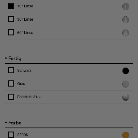
10° Linse
30° Linse
60° Linse
•
Fertig
Schwarz
Grau
Edelstahl 316L
•
Farbe
2200K