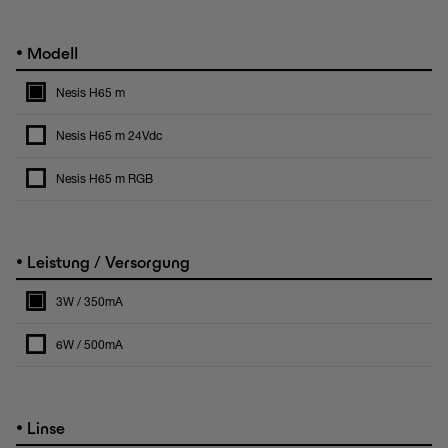
•
Modell
Nesis H65 m
Nesis H65 m 24Vdc
Nesis H65 m RGB
•
Leistung / Versorgung
3W / 350mA
6W / 500mA
•
Linse