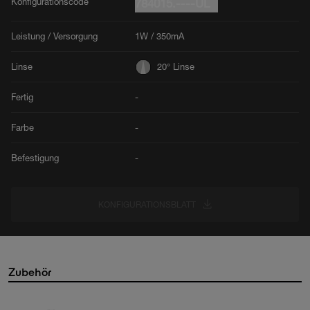
Konfigurationscode
784015.----UL
Leistung / Versorgung
1W / 350mA
Linse
20° Linse
Fertig
-
Farbe
-
Befestigung
-
KONFIGURATIONSBLATT
Zubehör