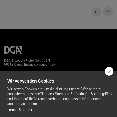
DGA S.p.A. Via Pietro Nenni 72/B
50013 Campi Bisenzio Firenze - Italy
Wir verwenden Cookies
Wir setzen Cookies ein, um die Nutzung unserer Webseiten zu
analysieren, einschließlich des Such und Surfverlaufs, Suchbegriffen
All rights reserved - VAT No. 02237280488 - REA: FI496272 - Share capital: €
und Ihnen auf Ihr Nutzungsverhalten angepasste Informationen
2.500.000,00
anbieten zu können.
General Sales and Guarantee Conditions
-
Datenschutz
-
Whistleblowing
-
Credits
Lernen Sie mehr