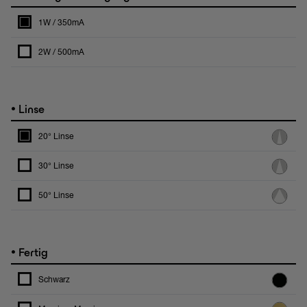
1W / 350mA
2W / 500mA
•
Linse
20° Linse
30° Linse
50° Linse
•
Fertig
Schwarz