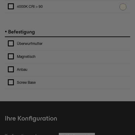
4000K CRI > 90
•
Befestigung
Überwurfmutter
Magnetisch
Anbau
Screw Base
Ihre Konfiguration