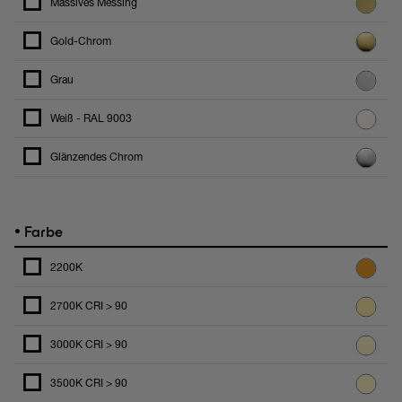
Massives Messing
Gold-Chrom
Grau
Weiß - RAL 9003
Glänzendes Chrom
•
Farbe
2200K
2700K CRI > 90
3000K CRI > 90
3500K CRI > 90