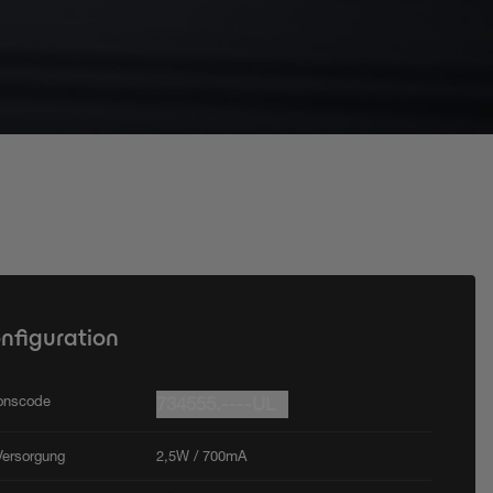
onfiguration
ionscode
734555.----UL
Versorgung
2,5W / 700mA