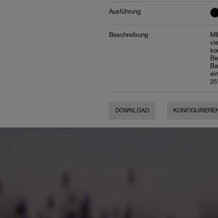
Ausführung
Beschreibung
MI
vi
ko
Be
Ba
ei
25
DOWNLOAD
KONFIGURIERE