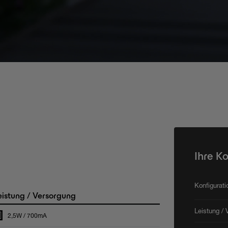
Ihre K
Konfigurat
istung / Versorgung
Leistung / 
2,5W / 700mA