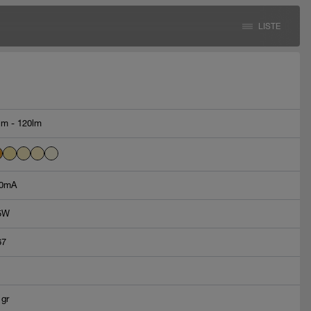
LISTE
lm - 120lm
0mA
5W
67
 gr