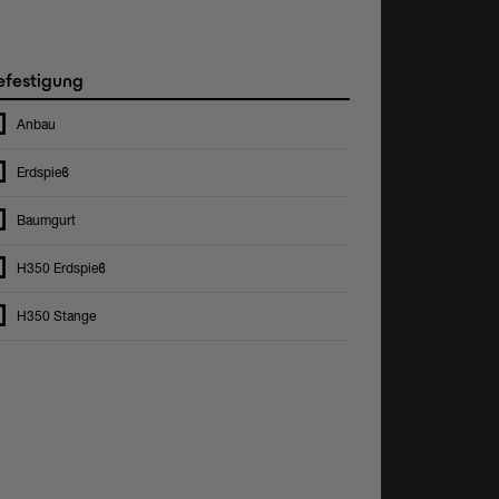
festigung
Anbau
Erdspieϐ
Baumgurt
H350 Erdspieϐ
H350 Stange