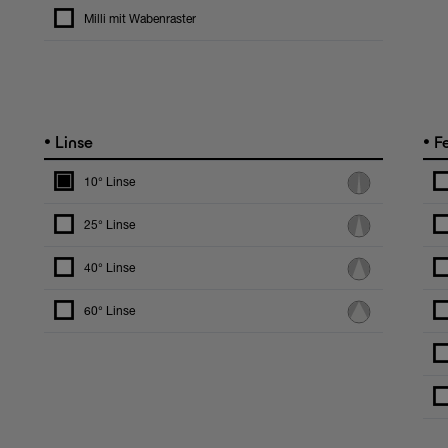
Milli mit Wabenraster
•
•
Linse
Fe
10° Linse
25° Linse
40° Linse
60° Linse