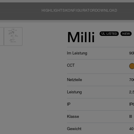
HIGHLIGHTS
KONFIGURATOR
DOWNLOAD
Milli
UL LISTED
NEW
lm Leistung
90
CCT
Netzteile
70
Leistung
2,
IP
IP
Klasse
III
Gewicht
40