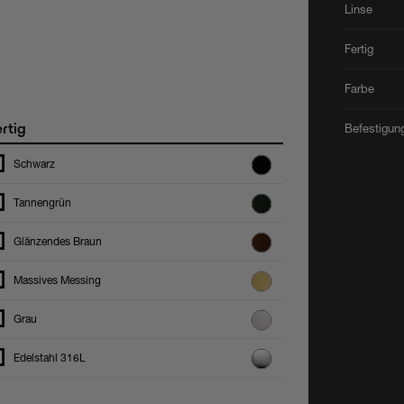
Linse
Fertig
Farbe
rtig
Befestigun
Schwarz
Tannengrün
Glänzendes Braun
Massives Messing
Grau
Edelstahl 316L