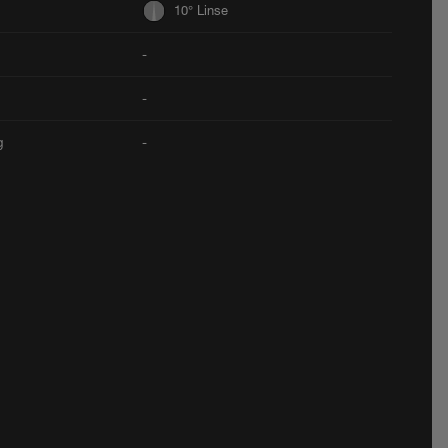
10° Linse
-
-
g
-