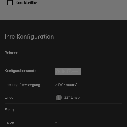
Korrekturfilter
Ihre Konfiguration
Rahmen
-
Konfigurationscode
784847.---
Leistung / Versorgung
31W / 900mA
Linse
22° Linse
Fertig
-
Farbe
-