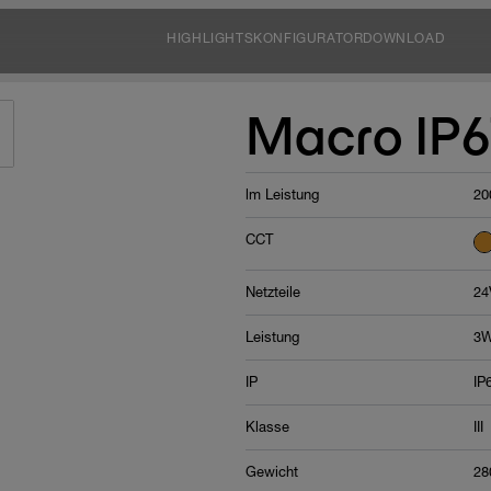
HIGHLIGHTS
KONFIGURATOR
DOWNLOAD
Macro IP6
lm Leistung
20
CCT
Netzteile
24
Leistung
3W
IP
IP
Klasse
III
Gewicht
28