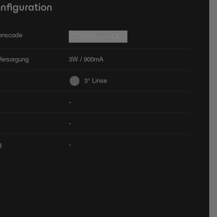
onfiguration
ionscode
7T3694.----UL
Versorgung
3W / 900mA
3° Linse
-
-
g
-