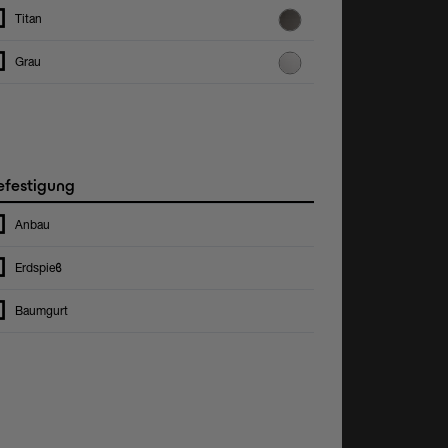
Titan
Grau
festigung
Anbau
Erdspieϐ
Baumgurt