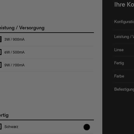
Ihre K
Konfigurat
istung / Versorgung
Leistung / 
3W / 900mA
Linse
6W / 500mA
Fertig
9W / 700mA
Farbe
Befestigun
rtig
Schwarz