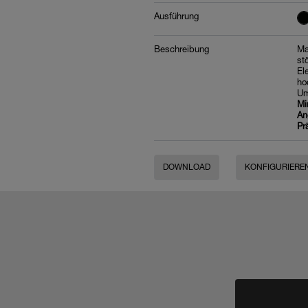
Ausführung
Beschreibung
Ma
st
El
ho
Um
Mi
An
Pr
DOWNLOAD
KONFIGURIERE