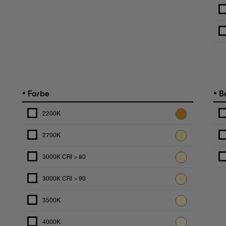
•
•
Farbe
Be
2200K
2700K
3000K CRI > 80
3000K CRI > 90
3500K
4000K