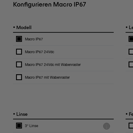
Konfigurieren Macro IP67
•
•
Modell
Le
Macro IP67
Macro IP67 24Vdc
Macro IP67 24Vdc mit Wabenraster
Macro IP67 mit Wabenraster
•
•
Linse
Fe
3° Linse