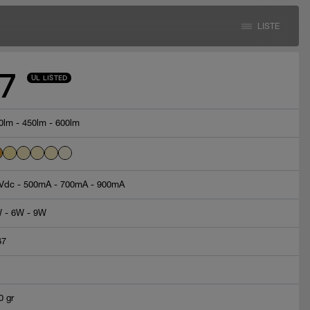
LISTE
7
UL LISTED
0lm - 450lm - 600lm
Vdc - 500mA - 700mA - 900mA
 - 6W - 9W
67
0 gr