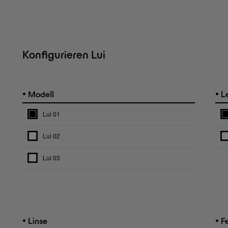
Konfigurieren Lui
•
•
Modell
Le
Lui 01
Lui 02
Lui 03
•
•
Linse
Fe