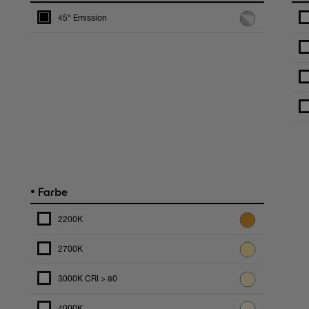
45° Emission
•
Farbe
2200K
2700K
3000K CRI > 80
4000K