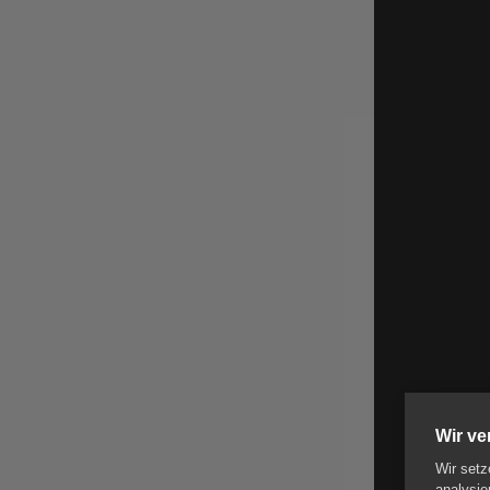
Wir v
Wir setz
analysie