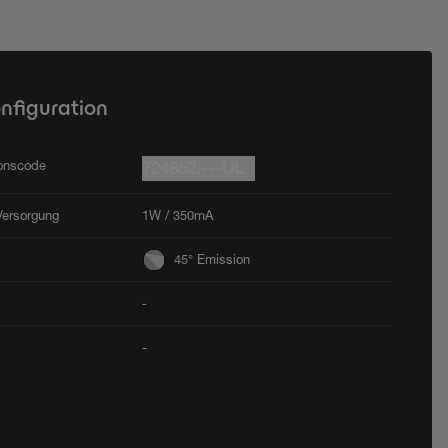
onfiguration
ionscode
724852.---UL
Versorgung
1W / 350mA
45° Emission
-
-