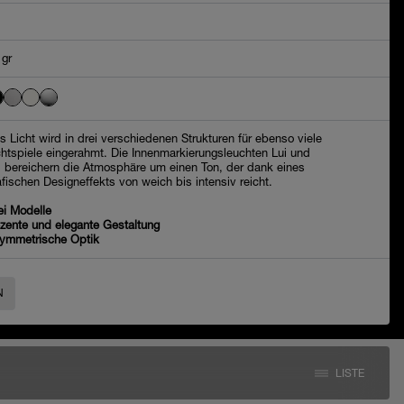
 gr
s Licht wird in drei verschiedenen Strukturen für ebenso viele
chtspiele eingerahmt. Die Innenmarkierungsleuchten Lui und
i bereichern die Atmosphäre um einen Ton, der dank eines
afischen Designeffekts von weich bis intensiv reicht.
ei Modelle
zente und elegante Gestaltung
ymmetrische Optik
N
LISTE