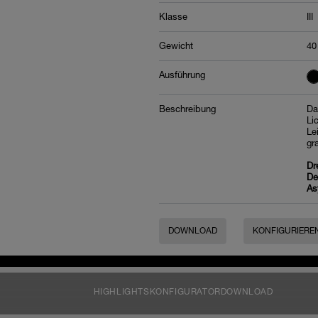
Klasse
III
Gewicht
40
Ausführung
Beschreibung
Da
Li
Le
gr
Dr
De
As
DOWNLOAD
KONFIGURIERE
HIGHLIGHTS
KONFIGURATOR
DOWNLOAD