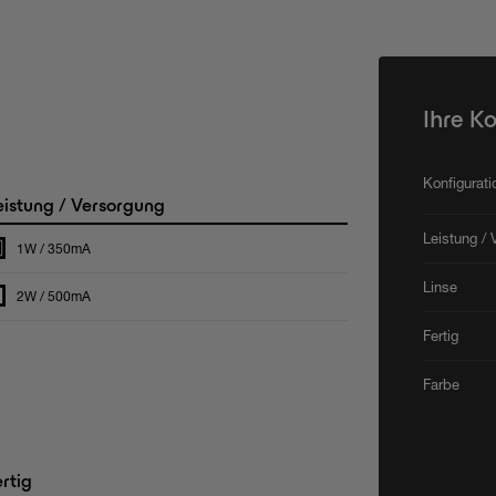
Ihre K
Konfigurat
istung / Versorgung
Leistung / 
1W / 350mA
Linse
2W / 500mA
Fertig
Farbe
rtig