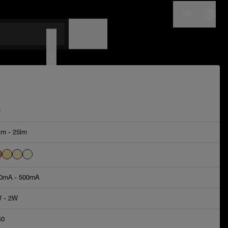
DE
NAME
CODE
g
lm - 25lm
0mA - 500mA
 - 2W
40