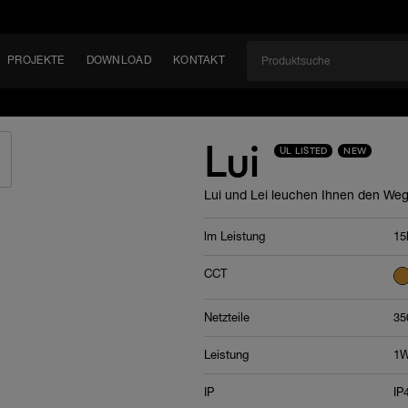
PROJEKTE
DOWNLOAD
KONTAKT
kt
EN
Lui
UL LISTED
NEW
KEIT
Lui und Lei leuchen Ihnen den We
EM
lm Leistung
15
CCT
Netzteile
35
Leistung
1W
IP
IP