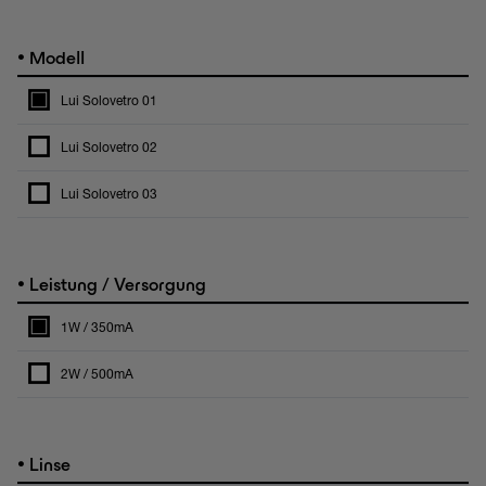
•
Modell
Lui Solovetro 01
Lui Solovetro 02
Lui Solovetro 03
•
Leistung / Versorgung
1W / 350mA
2W / 500mA
•
Linse