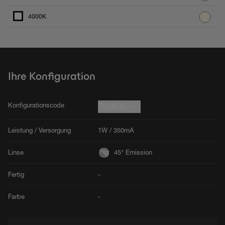
4000K
Ihre Konfiguration
Konfigurationscode
724605.--
Leistung / Versorgung
1W / 350mA
Linse
45° Emission
Fertig
-
Farbe
-