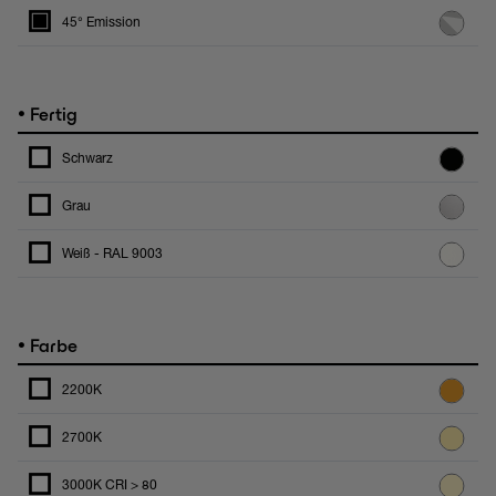
45° Emission
•
Fertig
Schwarz
Grau
Weiß - RAL 9003
•
Farbe
2200K
2700K
3000K CRI > 80