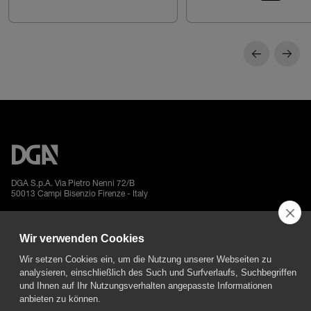
DGA S.p.A. Via Pietro Nenni 72/B
50013 Campi Bisenzio Firenze - Italy
Wir verwenden Cookies
Wir setzen Cookies ein, um die Nutzung unserer Webseiten zu
analysieren, einschließlich des Such und Surfverlaufs, Suchbegriffen
All rights reserved - VAT No. 02237280488 - REA: FI496272 - Share capital: €
und Ihnen auf Ihr Nutzungsverhalten angepasste Informationen
2.500.000,00
anbieten zu können.
General Sales and Guarantee Conditions
-
Datenschutz
-
Whistleblowing
-
Credits