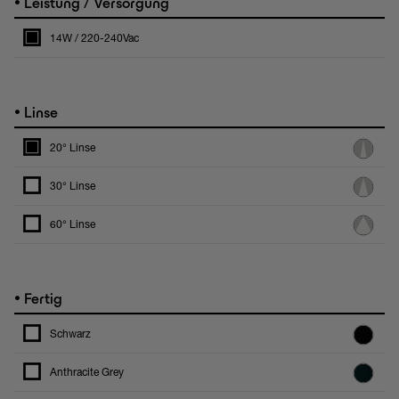
•
Leistung / Versorgung
14W / 220-240Vac
•
Linse
20° Linse
30° Linse
60° Linse
•
Fertig
Schwarz
Anthracite Grey