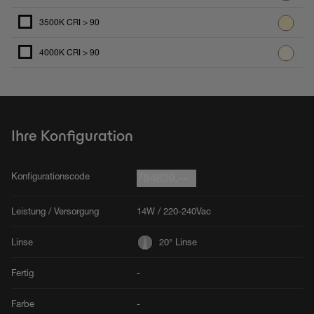
3500K CRI > 90
4000K CRI > 90
Ihre Konfiguration
Konfigurationscode
784639.--
Leistung / Versorgung
14W / 220-240Vac
Linse
20° Linse
Fertig
-
Farbe
-