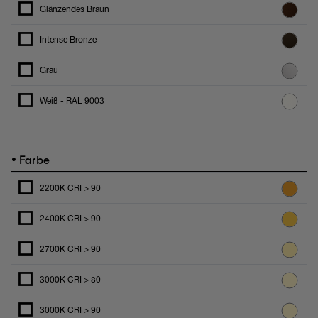
Glänzendes Braun
Intense Bronze
Grau
Weiß - RAL 9003
•
Farbe
2200K CRI > 90
2400K CRI > 90
2700K CRI > 90
3000K CRI > 80
3000K CRI > 90