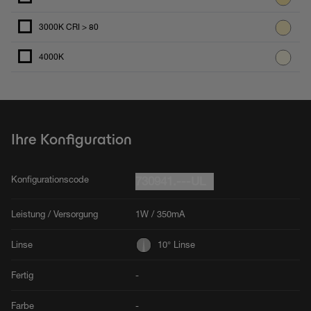
3000K CRI > 80
4000K
Ihre Konfiguration
Konfigurationscode
730941.---UL
Leistung / Versorgung
1W / 350mA
Linse
10° Linse
Fertig
-
Farbe
-