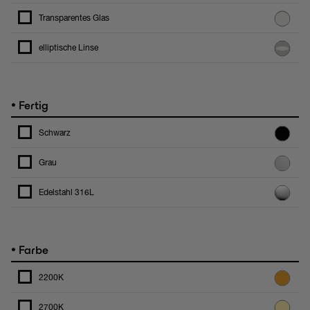
Transparentes Glas
elliptische Linse
•
Fertig
Schwarz
Grau
Edelstahl 316L
•
Farbe
2200K
2700K