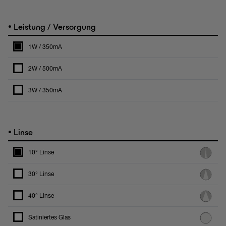
•
Leistung / Versorgung
1W / 350mA
2W / 500mA
3W / 350mA
•
Linse
10° Linse
30° Linse
40° Linse
Satiniertes Glas