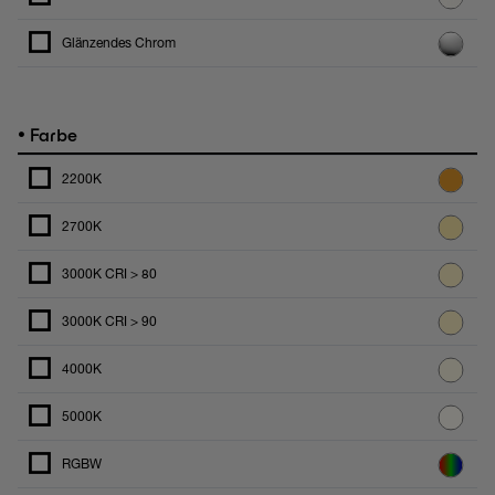
Glänzendes Chrom
•
Farbe
2200K
2700K
3000K CRI > 80
3000K CRI > 90
4000K
5000K
RGBW