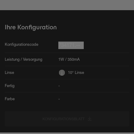
Ihre Konfiguration
Konfigurationscode
734171.--
Leistung / Versorgung
1W / 350mA
Linse
10° Linse
Fertig
-
Farbe
-
KONFIGURATIONSBLATT