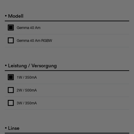
•
Modell
Gemma 40 Am
Gemma 40 Am RGBW
•
Leistung / Versorgung
1W / 350mA
2W / 500mA
3W / 350mA
•
Linse