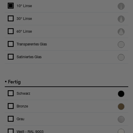
10° Linse
30° Linse
60° Linse
Transparentes Glas
Satiniertes Glas
•
Fertig
Schwarz
Bronze
Grau
Weiß - RAL 9003