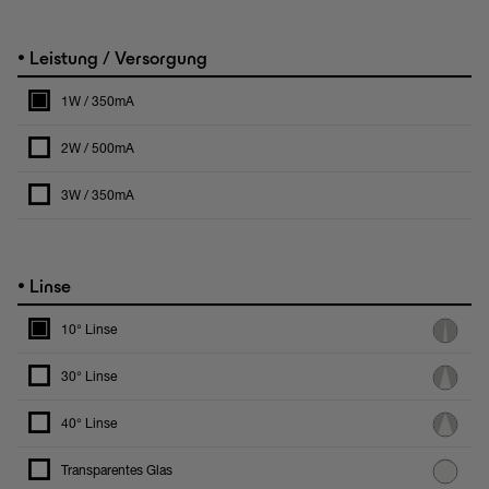
•
Leistung / Versorgung
1W / 350mA
2W / 500mA
3W / 350mA
•
Linse
10° Linse
30° Linse
40° Linse
Transparentes Glas