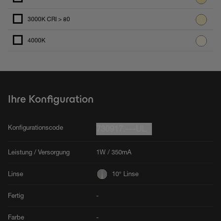
3000K CRI > 80
4000K
Ihre Konfiguration
Konfigurationscode
730917.---UL
Leistung / Versorgung
1W / 350mA
Linse
10° Linse
Fertig
-
Farbe
-