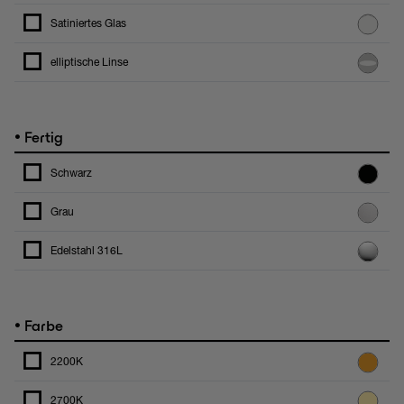
Satiniertes Glas
elliptische Linse
•
Fertig
Schwarz
Grau
Edelstahl 316L
•
Farbe
2200K
2700K