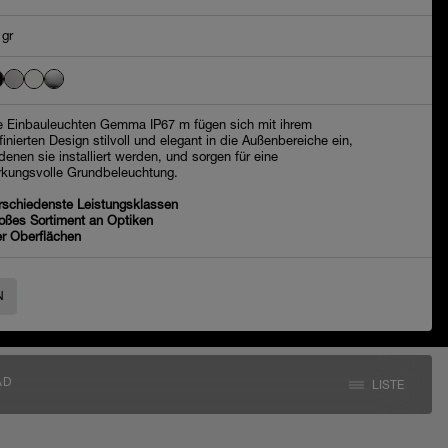
 gr
e Einbauleuchten Gemma IP67 m fügen sich mit ihrem
ffinierten Design stilvoll und elegant in die Außenbereiche ein,
 denen sie installiert werden, und sorgen für eine
rkungsvolle Grundbeleuchtung.
rschiedenste Leistungsklassen
oßes Sortiment an Optiken
er Oberflächen
N
AD
LISTE