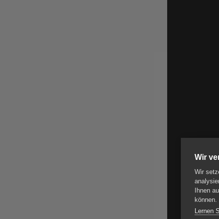
Wir v
Wir setz
analysie
Ihnen au
können.
Lernen 