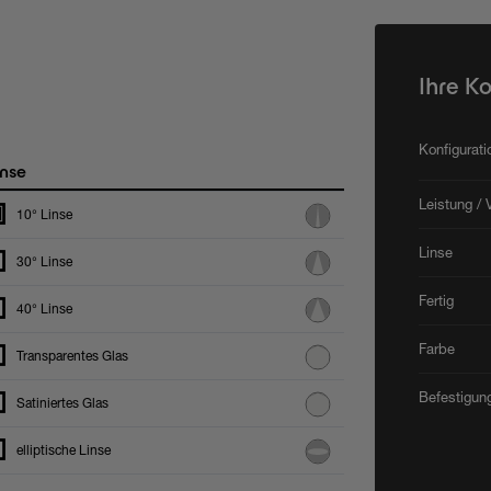
Ihre K
Konfigurat
nse
Leistung / 
10° Linse
Linse
30° Linse
Fertig
40° Linse
Farbe
Transparentes Glas
Befestigun
Satiniertes Glas
elliptische Linse