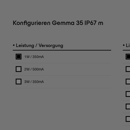
Konfigurieren Gemma 35 IP67 m
•
•
Leistung / Versorgung
Li
1W / 350mA
2W / 500mA
3W / 350mA