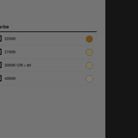
arbe
2200K
2700K
3000K CRI > 80
4000K