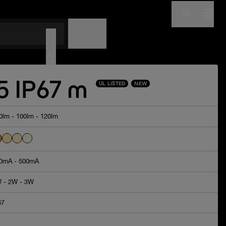
DE
NAME
CODE
 IP67 m
UL LISTED
NEW
0lm - 100lm - 120lm
0mA - 500mA
 - 2W - 3W
67