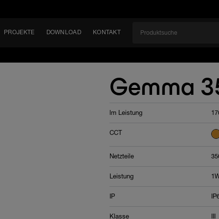
PROJEKTE
DOWNLOAD
KONTAKT
kt
EN
Gemma 35
KEIT
lm Leistung
17
EM
CCT
Netzteile
35
Leistung
1W
IP
IP
Klasse
III