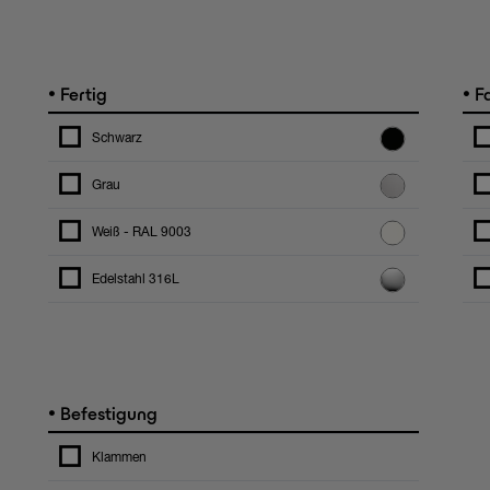
•
•
Fertig
F
Schwarz
Grau
Weiß - RAL 9003
Edelstahl 316L
•
Befestigung
Klammen