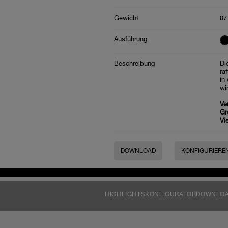
Gewicht
87
Ausführung
Beschreibung
Di
ra
in
wi
Ve
Gr
Vi
DOWNLOAD
KONFIGURIERE
HIGHLIGHTS
KONFIGURATOR
DOWNLO