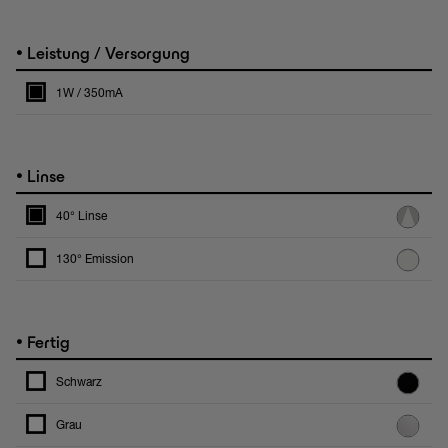
•
Leistung / Versorgung
1W / 350mA
•
Linse
40° Linse
130° Emission
•
Fertig
Schwarz
Grau