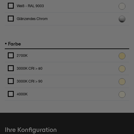
Weiß - RAL 9003
Glänzendes Chrom
•
Farbe
2700K
3000K CRI > 80
3000K CRI > 90
4000K
Ihre Konfiguration