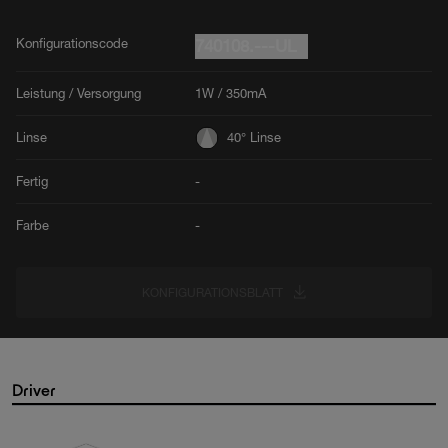
Konfigurationscode
740108.---UL
Leistung / Versorgung
1W / 350mA
Linse
40° Linse
Fertig
-
Farbe
-
KONFIGURATIONSBLATT
Driver