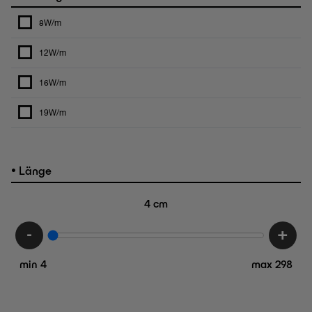
8W/m
12W/m
16W/m
19W/m
•
Länge
4
cm
-
+
min 4
max 298