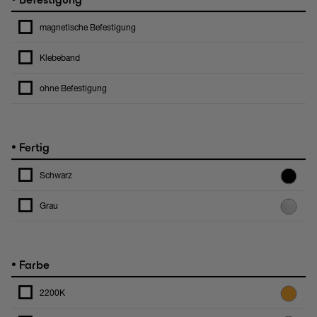
magnetische Befestigung
Klebeband
ohne Befestigung
•
Fertig
Schwarz
Grau
•
Farbe
2200K