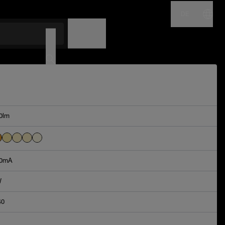
DE
NAME
CODE
0lm
0mA
W
40