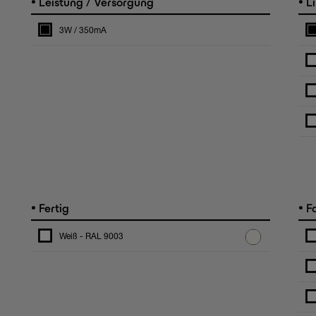
•
•
Leistung / Versorgung
Li
3W / 350mA
•
•
Fertig
F
Weiß - RAL 9003