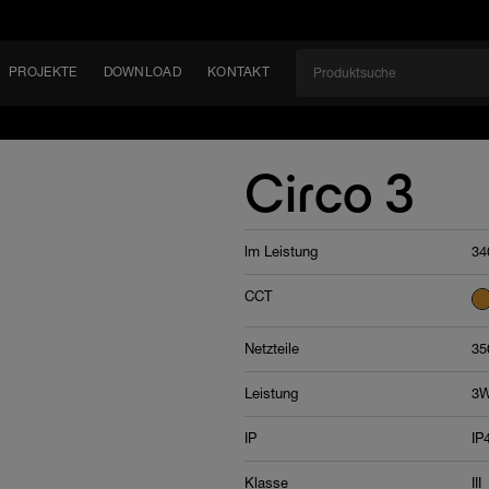
PROJEKTE
DOWNLOAD
KONTAKT
kt
EN
Circo 3
KEIT
lm Leistung
34
EM
CCT
Netzteile
35
Leistung
3
IP
IP
Klasse
III