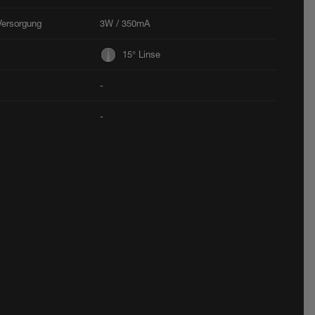
Versorgung
3W / 350mA
15° Linse
-
-