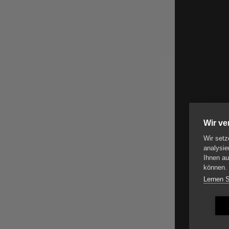
Wir v
Wir setz
analysie
Ihnen au
können.
Lernen 