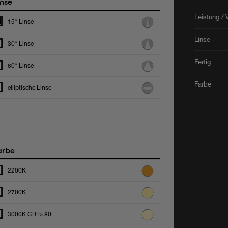
nse
Leistung / 
15° Linse
Linse
30° Linse
Fertig
60° Linse
Farbe
elliptische Linse
arbe
2200K
2700K
3000K CRI > 80