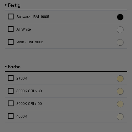
•
Fertig
Schwarz - RAL 9005
All White
Weiß - RAL 9003
•
Farbe
2700K
3000K CRI > 80
3000K CRI > 90
4000K