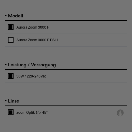
•
Modell
Aurora Zoom 3000 F
Aurora Zoom 3000 F DALI
•
Leistung / Versorgung
30W / 220-240Vac
•
Linse
zoom Optik 8°> 45°