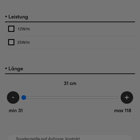
•
Leistung
12W/m
25W/m
•
Länge
31
cm
-
+
min 31
max 118
Sondermaße auf Anfrage,
kontakt