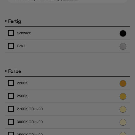
•
Fertig
Schwarz
Grau
•
Farbe
2200K
2500K
2700K CRI > 90
3000K CRI > 90