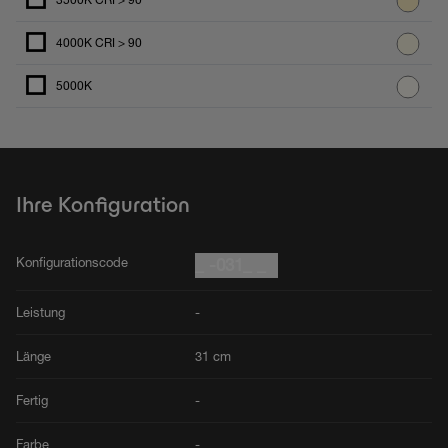
3500K CRI > 90
4000K CRI > 90
5000K
Ihre Konfiguration
Konfigurationscode
_ -031_ _
Leistung
-
Länge
31 cm
Fertig
-
Farbe
-