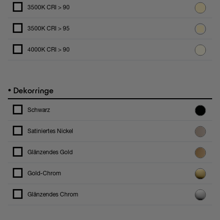
3500K CRI > 90
3500K CRI > 95
4000K CRI > 90
•
Dekorringe
Schwarz
Satiniertes Nickel
Glänzendes Gold
Gold-Chrom
Glänzendes Chrom