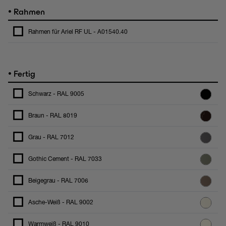
•
Rahmen
Rahmen für Ariel RF UL - A01540.40
•
Fertig
Schwarz - RAL 9005
Braun - RAL 8019
Grau - RAL 7012
Gothic Cement - RAL 7033
Beigegrau - RAL 7006
Asche-Weiß - RAL 9002
Warmweiß - RAL 9010