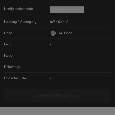
Konfigurationscode
7Q4425.-----UL
Leistung / Versorgung
9W / 500mA
Linse
14° Linse
Fertig
-
Farbe
-
Dekorringe
-
Optischer Filter
-
KONFIGURATIONSBLATT