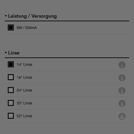
•
Leistung / Versorgung
9W / 500mA
•
Linse
14° Linse
18° Linse
24° Linse
33° Linse
52° Linse