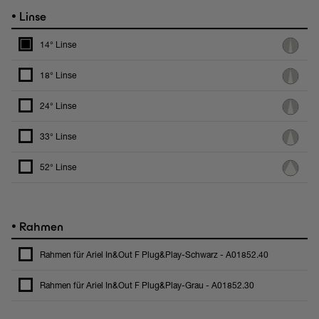
•
Linse
14° Linse
18° Linse
24° Linse
33° Linse
52° Linse
•
Rahmen
Rahmen für Ariel In&Out F Plug&Play-Schwarz - A01852.40
Rahmen für Ariel In&Out F Plug&Play-Grau - A01852.30