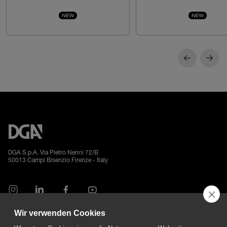
NEW
NEW
DGA S.p.A. Via Pietro Nenni 72/B
50013 Campi Bisenzio Firenze - Italy
Wir verwenden Cookies
All rights reserved - VAT No. 02237280488 - REA: FI496272 - Share capital: €