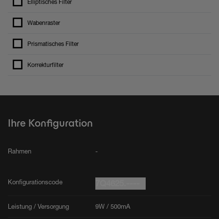
Elliptisches Filter
Wabenraster
Prismatisches Filter
Korrekturfilter
Ihre Konfiguration
Rahmen
-
Konfigurationscode
7Q4625.----
Leistung / Versorgung
9W / 500mA