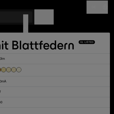
DE
NAME
CODE
it Blattfedern
UL LISTED
0lm
0mA
W
40