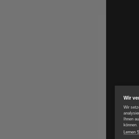
Wir v
Wir setz
analysie
Ihnen au
können.
Lernen 