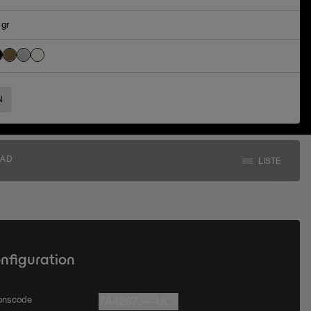
 gr
N
AD
LISTE
onfiguration
ionscode
7A4267.---UL