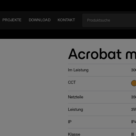
PROJEKTE
DOWNLOAD
KONTAKT
kt
EN
Acrobat m
KEIT
lm Leistung
30
EM
CCT
Netzteile
35
Leistung
3
IP
IP
Klasse
III