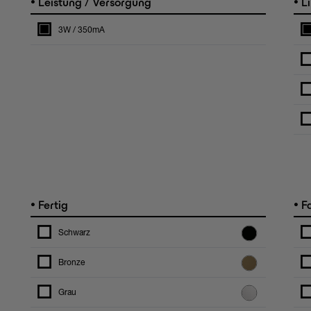
•
•
Leistung / Versorgung
Li
3W / 350mA
•
•
Fertig
F
Schwarz
Bronze
Grau