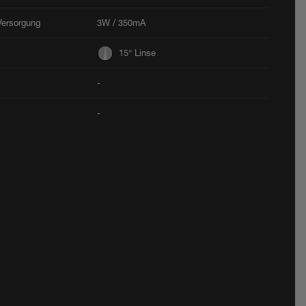
Versorgung
3W / 350mA
15° Linse
-
-