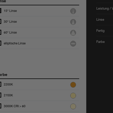
nse
Leistung / 
15° Linse
Linse
30° Linse
Fertig
60° Linse
Farbe
elliptische Linse
arbe
2200K
2700K
3000K CRI > 80